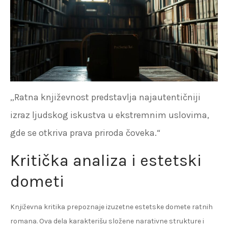
„Ratna književnost predstavlja najautentičniji
izraz ljudskog iskustva u ekstremnim uslovima,
gde se otkriva prava priroda čoveka.“
Kritička analiza i estetski
dometi
Književna kritika prepoznaje izuzetne estetske domete ratnih
romana. Ova dela karakterišu složene narativne strukture i