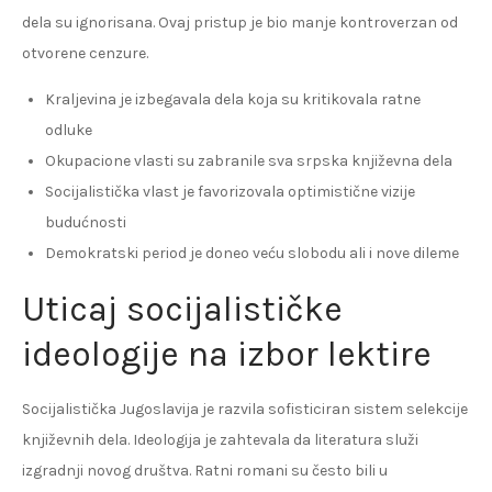
dela su ignorisana. Ovaj pristup je bio manje kontroverzan od
otvorene cenzure.
Kraljevina je izbegavala dela koja su kritikovala ratne
odluke
Okupacione vlasti su zabranile sva srpska književna dela
Socijalistička vlast je favorizovala optimistične vizije
budućnosti
Demokratski period je doneo veću slobodu ali i nove dileme
Uticaj socijalističke
ideologije na izbor lektire
Socijalistička Jugoslavija je razvila sofisticiran sistem selekcije
književnih dela. Ideologija je zahtevala da literatura služi
izgradnji novog društva. Ratni romani su često bili u