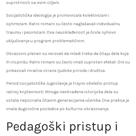
suprotnosti sa ovim ciljem.
Socijalistička ideologija je promovisala kolektivizam i
optimizam. Ratni romani su često naglašavali individualnu
traumu i pesimizam. Ova neusklađenost je činila njihovo
uključivanje u program problematičnim.
Obrazovni planeri su verovali da mladi treba da čitaju dela koja
ih inspirišu. Ratni romani su često imali suprotan efekat. Oni su
prikazivali mračne strane ljudske prirode i društva.
Period socijalističke Jugoslavije je trajno obeležio pristup
ratnoj književnosti. Mnoga neobrađena istorijska dela su
ostala nepoznata čitavim generacijama učenika. Ova praksa je
imala dugoročne posledice po kulturno obrazovanje.
Pedagoški pristup i