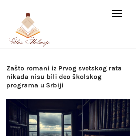
Skip
to
content
Dnevna doza istorije i književnosti
Glas Holmije
Zašto romani iz Prvog svetskog rata
nikada nisu bili deo školskog
programa u Srbiji