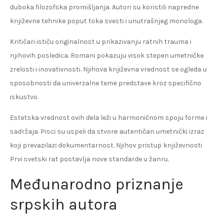
duboka filozofska promišljanja. Autori su koristili napredne
književne tehnike poput toka svesti i unutrašnjeg monologa.
Kritičari ističu originalnost u prikazivanju ratnih trauma i
njihovih posledica. Romani pokazuju visok stepen umetničke
zrelosti i inovativnosti. Njihova književna vrednost se ogleda u
sposobnosti da univerzalne teme predstave kroz specifično
iskustvo.
Estetska vrednost ovih dela leži u harmoničnom spoju forme i
sadržaja. Pisci su uspeli da stvorе autentičan umetnički izraz
koji prevazilazi dokumentarnost. Njihov pristup književnosti
Prvi svetski rat postavlja nove standarde u žanru.
Međunarodno priznanje
srpskih autora