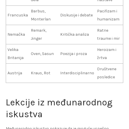
Barbus,
Pacifizam i
Francuska
Diskusije i debate
Monterlan
humanizam
Remark,
Ratne
Nemačka
Kritička analiza
Jinger
traume i mir
Velika
Heroizam i
Oven, Sasun
Poezija i proza
Britanija
žrtva
Društvene
Austrija
Kraus, Rot
Interdisciplinarno
posledice
Lekcije iz međunarodnog
iskustva
Međunarodno iskustvo pokazuje da je moguće uspešno