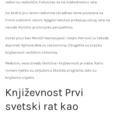
radovi su realistični. Fokusirao se na svakodnevicu rata.
Ivo Andrić je u ranim radovima obrađivao teme povezane sa
Prvim svetskim ratom. Njegovi tekstovi prikazuju uticaj rata na
narode. Koristio je istorijsku perspektivu.
Ostali pisci kao Momčil Nastasijević i Veljko Petrović su takođe
doprineli. Njihova dela su raznovrsna. Obogatila su srpsku
književnost različitim stilovima.
Međutim, veza između školstva i književnosti je slaba. Ratni
romani rijetko su uključeni u školske programe, iako su
književno vrijedni.
Književnost Prvi
svetski rat kao