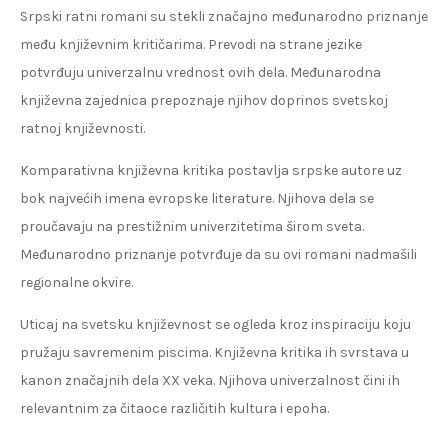
Srpski ratni romani su stekli značajno međunarodno priznanje
među književnim kritičarima. Prevodi na strane jezike
potvrđuju univerzalnu vrednost ovih dela. Međunarodna
književna zajednica prepoznaje njihov doprinos svetskoj
ratnoj književnosti.
Komparativna književna kritika postavlja srpske autore uz
bok najvećih imena evropske literature. Njihova dela se
proučavaju na prestižnim univerzitetima širom sveta.
Međunarodno priznanje potvrđuje da su ovi romani nadmašili
regionalne okvire.
Uticaj na svetsku književnost se ogleda kroz inspiraciju koju
pružaju savremenim piscima. Književna kritika ih svrstava u
kanon značajnih dela XX veka. Njihova univerzalnost čini ih
relevantnim za čitaoce različitih kultura i epoha.