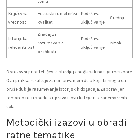
tema
Književna
Estetski i umetnički
Podržava
Srednji
vrednost
kvalitet
uključivanje
Značaj za
Istorijska
Podržava
razumevanje
Nizak
relevantnost
uključivanje
prošlosti
Obrazovni prioriteti često stavljaju naglasak na sigurne izbore.
Ova praksa rezultuje zanemarivanjem dela koja bi mogla da
pruže dublje razumevanje istorijskih događaja. Zaboravljeni
romani o ratu spadaju upravo u ovu kategoriju zanemarenih
dela.
Metodički izazovi u obradi
ratne tematike