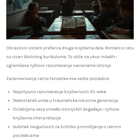
Obrazovni sistem preferira druga književna dela. Romani o ratu
su izvan školskog kurikuluma. To utiče na ukus mladih i
ograničava njihovo razumevanje nacionalne istorije.
Zanemarivanje ratne tematike ima velike posledice:
Nepotpuno razumevanje književnosti 20. veka
Nedostatak uvida u traumatska iskustva generacija
Oslabljena veza između istorijskih događaja i njihove
književne interpretacije
Gubitak mogućnosti za kritičko promišljanje o ratnim
posledicama