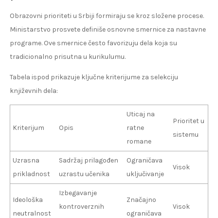
Obrazovni prioriteti u Srbiji formiraju se kroz složene procese.
Ministarstvo prosvete definiše osnovne smernice za nastavne
programe. Ove smernice često favorizuju dela koja su
tradicionalno prisutna u kurikulumu.
Tabela ispod prikazuje ključne kriterijume za selekciju
književnih dela:
Uticaj na
Prioritet u
Kriterijum
Opis
ratne
sistemu
romane
Uzrasna
Sadržaj prilagođen
Ograničava
Visok
prikladnost
uzrastu učenika
uključivanje
Izbegavanje
Ideološka
Značajno
kontroverznih
Visok
neutralnost
ograničava