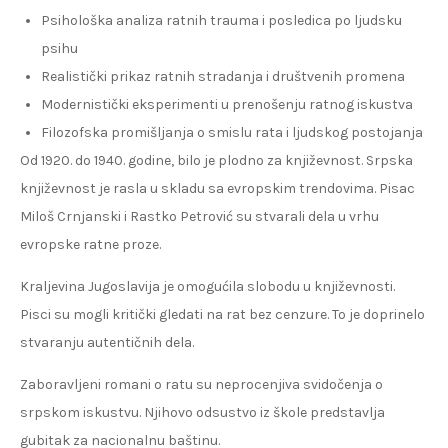
Psihološka analiza ratnih trauma i posledica po ljudsku
psihu
Realistički prikaz ratnih stradanja i društvenih promena
Modernistički eksperimenti u prenošenju ratnog iskustva
Filozofska promišljanja o smislu rata i ljudskog postojanja
Od 1920. do 1940. godine, bilo je plodno za književnost. Srpska
književnost je rasla u skladu sa evropskim trendovima. Pisac
Miloš Crnjanski i Rastko Petrović su stvarali dela u vrhu
evropske ratne proze.
Kraljevina Jugoslavija je omogućila slobodu u književnosti.
Pisci su mogli kritički gledati na rat bez cenzure. To je doprinelo
stvaranju autentičnih dela.
Zaboravljeni romani o ratu su neprocenjiva svidočenja o
srpskom iskustvu. Njihovo odsustvo iz škole predstavlja
gubitak za nacionalnu baštinu.