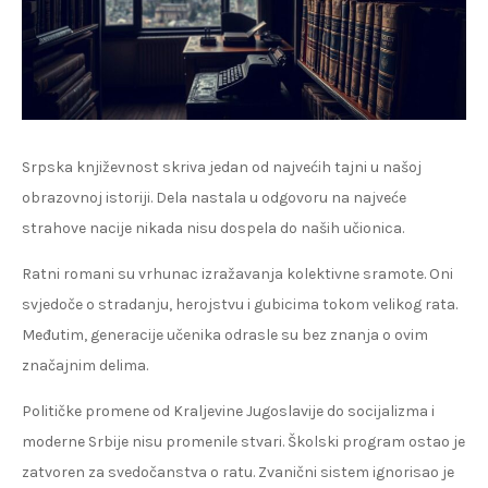
Srpska književnost skriva jedan od najvećih tajni u našoj
obrazovnoj istoriji. Dela nastala u odgovoru na najveće
strahove nacije nikada nisu dospela do naših učionica.
Ratni romani su vrhunac izražavanja kolektivne sramote. Oni
svjedoče o stradanju, herojstvu i gubicima tokom velikog rata.
Međutim, generacije učenika odrasle su bez znanja o ovim
značajnim delima.
Političke promene od Kraljevine Jugoslavije do socijalizma i
moderne Srbije nisu promenile stvari. Školski program ostao je
zatvoren za svedočanstva o ratu. Zvanični sistem ignorisao je