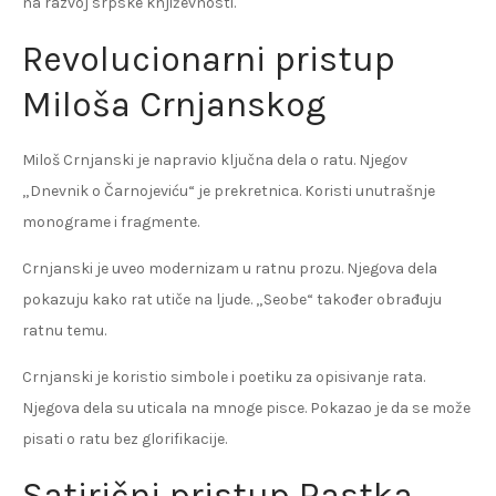
na razvoj srpske književnosti.
Revolucionarni pristup
Miloša Crnjanskog
Miloš Crnjanski je napravio ključna dela o ratu. Njegov
„Dnevnik o Čarnojeviću“ je prekretnica. Koristi unutrašnje
monograme i fragmente.
Crnjanski je uveo modernizam u ratnu prozu. Njegova dela
pokazuju kako rat utiče na ljude. „Seobe“ također obrađuju
ratnu temu.
Crnjanski je koristio simbole i poetiku za opisivanje rata.
Njegova dela su uticala na mnoge pisce. Pokazao je da se može
pisati o ratu bez glorifikacije.
Satirični pristup Rastka