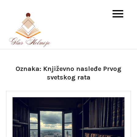
Skip
to
content
Dnevna doza istorije i književnosti
Glas Holmije
Oznaka:
Književno nasleđe Prvog
svetskog rata