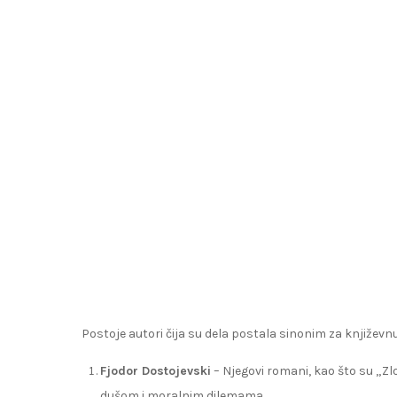
Postoje autori čija su dela postala sinonim za književnu
Fjodor Dostojevski
– Njegovi romani, kao što su „Z
dušom i moralnim dilemama.