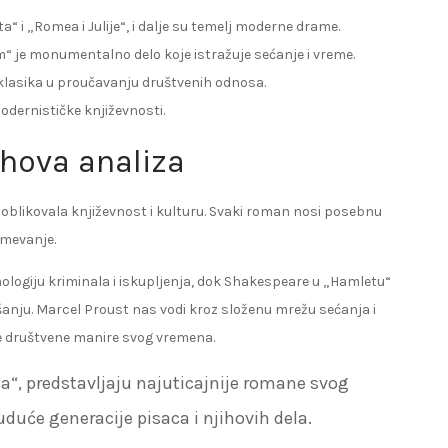
“ i „Romea i Julije“, i dalje su temelj moderne drame.
“ je monumentalno delo koje istražuje sećanje i vreme.
klasika u proučavanju društvenih odnosa.
modernističke književnosti.
ihova analiza
u oblikovala književnost i kulturu. Svaki roman nosi posebnu
umevanje.
ihologiju kriminala i iskupljenja, dok Shakespeare u „Hamletu“
šanju. Marcel Proust nas vodi kroz složenu mrežu sećanja i
je društvene manire svog vremena.
sa“, predstavljaju najuticajnije romane svog
uduće generacije pisaca i njihovih dela.