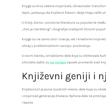
Knjige su kroz vekove inspirisale, obrazovale i transformi
Gejts, pokazuju da književni klasici i dalje imaju veliki u
U Srbiji, biznis i poslovna literatura su popularne međ
„Ovo je marketing“ i biografije značajnih ličnosti poput
Knjige su ne samo izvor znanja, već i kreativne inspirac
uticaj u profesionalnom razvoju i poslovanju.
U ovom članku, istražićemo dela koja su oblikovala kultu
otkrićete zašto su
ovi romani
zauvek promenili svet knj
Književni geniji i 
Književnost je puna izuzetnih imena i dela koja su obelež
i inspirisali generacije čitalaca. Njihova dela ne presta
i lepote.