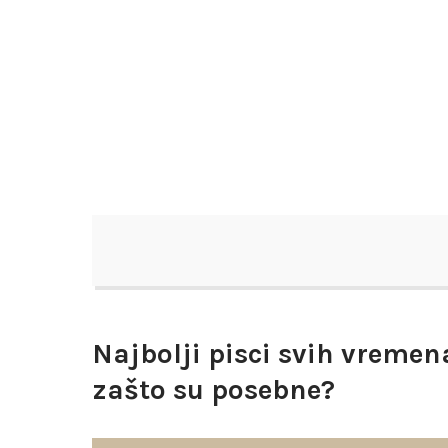
Skip
to
content
Dnevna doza istorije i književnosti
Glas Holmije
Najbolji pisci svih vremen
zašto su posebne?