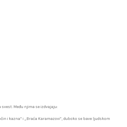
 svest. Među njima se izdvajaju:
ločin i kazna“ i „Braća Karamazovi“, duboko se bave ljudskom