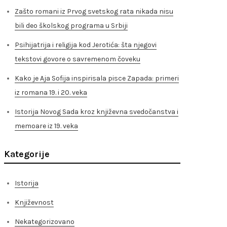
Zašto romani iz Prvog svetskog rata nikada nisu
bili deo školskog programa u Srbiji
Psihijatrija i religija kod Jerotića: šta njegovi
tekstovi govore o savremenom čoveku
Kako je Aja Sofija inspirisala pisce Zapada: primeri
iz romana 19. i 20. veka
Istorija Novog Sada kroz književna svedočanstva i
memoare iz 19. veka
Kategorije
Istorija
Književnost
Nekategorizovano