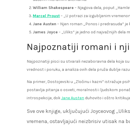
William Shakespeare
– Njegova dela, poput „Hamleta
Marcel Proust
– „U potrazi za izgubljenim vremenom
Jane Austen
– Njen roman „Ponos i predrasuda“ je 
James Joyce
– „Uliks“ je jedno od najvažnijih dela 
Najpoznatiji romani i nj
Najpoznatiji pisci su stvarali nezaboravna dela koja s
vrednost i poruku, a analiza ovih dela pruža dublje raz
Na primer, Dostojevski u „Zločinu i kazni“ istražuje ps
postavlja pitanja o osveti, moralnosti i ljudskom pona
introspekcije, dok
Jane Austen
duhovito i oštro kritiku
Sve ove knjige, uključujući Joyceovog „Ulik
vremena, ostavljajući neizbrisiv utisak na b