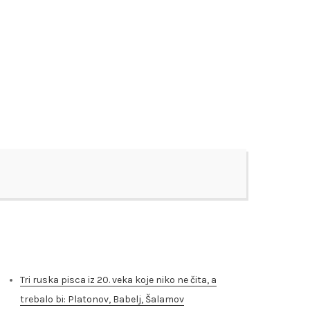
Skorašnji članci
Tri ruska pisca iz 20. veka koje niko ne čita, a
trebalo bi: Platonov, Babelj, Šalamov