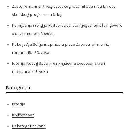
Zašto romani iz Prvog svetskog rata nikada nisu bili deo
školskog programa u Srbiji
Psihijatrija i religija kod Jerotića: šta njegovi tekstovi govore
o savremenom čoveku
Kako je Aja Sofija inspirisala pisce Zapada: primeri iz
romana 19. i 20. veka
Istorija Novog Sada kroz književna svedočanstva i
memoare iz 19. veka
Kategorije
Istorija
Književnost
Nekategorizovano