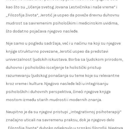
kao što su „Učenje svetog Jovana Lestvičnika i naše vreme“ i
„Filozofija života“, Jerotić je uspeo da poveže drevnu duhovnu
mudrost sa savremenim psihološkim i medicinskim uvidima,
što dodatno pojačava njegovo nasleđe.
Nije samo u pogledu sadržaja, već i u načinu na koji su njegove
knjige strukturno povezane, Jerotić uspeo da predstavi
univerzalnost ljudskih iskustava. Borba sa ljudskom prirodom,
duhovno i psihološko isceljenje te holistički pristup
razumevanju ljudskog ponašanja su teme koje su relevantne
kroz vreme i kulture. Njegovo nasleđe leži u integrisanju
psiholoških i duhovnih perspektiva, čineći njegove knjige
mostom između starih mudrosti i modernih znanja.
Neupitno je da su njegovi pristupi „integrativnoj psihoterapiji“
značajno uticali na savremenu praksu, dok je njegovo delo
„Filozofija života“ duboko odjeknulo u srpskoj filozofiji. Njegova