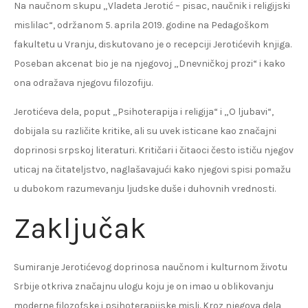
Na naučnom skupu „Vladeta Jerotić – pisac, naučnik i religijski
mislilac“, održanom 5. aprila 2019. godine na Pedagoškom
fakultetu u Vranju, diskutovano je o recepciji Jerotićevih knjiga.
Poseban akcenat bio je na njegovoj „Dnevničkoj prozi“ i kako
ona odražava njegovu filozofiju.
Jerotićeva dela, poput „Psihoterapija i religija“ i „O ljubavi“,
dobijala su različite kritike, ali su uvek isticane kao značajni
doprinosi srpskoj literaturi. Kritičari i čitaoci često ističu njegov
uticaj na čitateljstvo, naglašavajući kako njegovi spisi pomažu
u dubokom razumevanju ljudske duše i duhovnih vrednosti.
Zaključak
Sumiranje Jerotićevog doprinosa naučnom i kulturnom životu
Srbije otkriva značajnu ulogu koju je on imao u oblikovanju
moderne filozofske i psihoterapijske misli. Kroz njegova dela