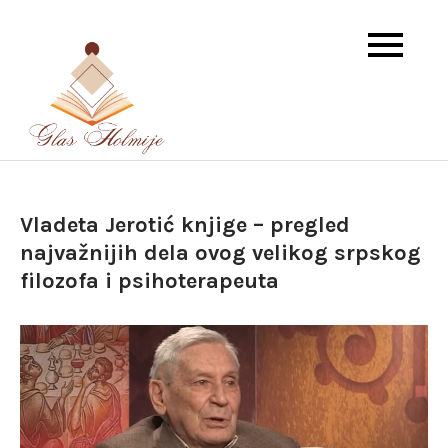
Skip
to
content
Dnevna doza istorije i književnosti
Glas Holmije
Vladeta Jerotić knjige – pregled
najvažnijih dela ovog velikog srpskog
filozofa i psihoterapeuta