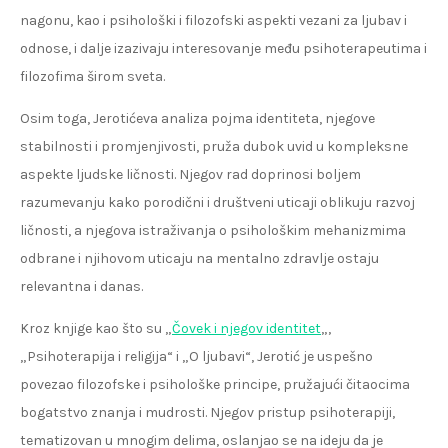
nagonu, kao i psihološki i filozofski aspekti vezani za ljubav i
odnose, i dalje izazivaju interesovanje među psihoterapeutima i
filozofima širom sveta.
Osim toga, Jerotićeva analiza pojma identiteta, njegove
stabilnosti i promjenjivosti, pruža dubok uvid u kompleksne
aspekte ljudske ličnosti. Njegov rad doprinosi boljem
razumevanju kako porodični i društveni uticaji oblikuju razvoj
ličnosti, a njegova istraživanja o psihološkim mehanizmima
odbrane i njihovom uticaju na mentalno zdravlje ostaju
relevantna i danas.
Kroz knjige kao što su „
Čovek i njegov identitet
„,
„Psihoterapija i religija“ i „O ljubavi“, Jerotić je uspešno
povezao filozofske i psihološke principe, pružajući čitaocima
bogatstvo znanja i mudrosti. Njegov pristup psihoterapiji,
tematizovan u mnogim delima, oslanjao se na ideju da je