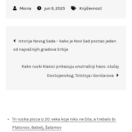
jun 9, 2025
Književnost
Kretanje
Istorija Novog Sada – kako je Novi Sad postao jedan
od najvažnijih gradova Srbije
članka
Kako ruski klasici prikazuju unutrašnji haos: slučaj
Dostojevskog, Tolstoja i Gončarova
Skorašnji članci
Tri ruska pisca iz 20. veka koje niko ne čita, a trebalo bi:
Platonov, Babelj, Šalamov