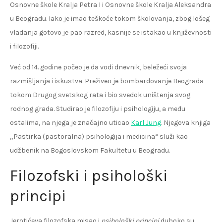
Osnovne škole Kralja Petra I i Osnovne škole Kralja Aleksandra
u Beogradu. Iako je imao teškoće tokom školovanja, zbog lošeg
vladanja gotovo je pao razred, kasnije se istakao u književnosti
i filozofiji.
Već od 14. godine počeo je da vodi dnevnik, beležeći svoja
razmišljanja i iskustva. Preživeo je bombardovanje Beograda
tokom Drugog svetskog rata i bio svedok uništenja svog
rodnog grada. Studirao je filozofiju i psihologiju, a među
ostalima, na njega je značajno uticao
Karl Jung
. Njegova knjiga
„Pastirka (pastoralna) psihologija i medicina“ služi kao
udžbenik na Bogoslovskom Fakultetu u Beogradu.
Filozofski i psihološki
principi
Jerotićeva filozofska misao i
psihološki principi
duboko su