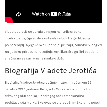
Vladeta Jerotić se ubraja u najeminentnije srpske
intelektualce, čija su dela ostavila dubok trag u filozofiji i
psihoterapiji. Njegove misli i principi pružaju jedinstveni pogled
na ljudsku prirodu i unutrašnje konflikte, što ga čini posebno
značajnim za savremene nauke o duši.
Biografija Vladete Jerotića
Biografija Vladete Jerotića počinje njegovim rođenjem 26.
oktobra 1937. godine u Beogradu. Odrastao je u porodici
državnog službenika, uz strogog oca i emocionalno
podržavajuću majku. Školovao se u prestižnim školama poput