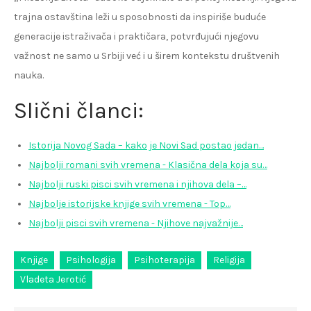
trajna ostavština leži u sposobnosti da inspiriše buduće
generacije istraživača i praktičara, potvrđujući njegovu
važnost ne samo u Srbiji već i u širem kontekstu društvenih
nauka.
Slični članci:
Istorija Novog Sada – kako je Novi Sad postao jedan…
Najbolji romani svih vremena - Klasična dela koja su…
Najbolji ruski pisci svih vremena i njihova dela –…
Najbolje istorijske knjige svih vremena - Top…
Najbolji pisci svih vremena - Njihove najvažnije…
Knjige
Psihologija
Psihoterapija
Religija
Vladeta Jerotić