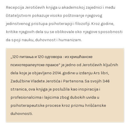
Recepcija Jerotićevih knjiga u akademskoj zajednici i među
čitateljstvom pokazuje visoko poštovanje njegovog
jedinstvenog pristupa psihoterapiji i filozofiji. Kroz godine,
kritike njegovih dela su se oblikovale oko njegove sposobnosti
da spoji nauku, duhovnost i humanizam.
„120 питања и 120 одговора : из хришћанске
психотерапеутске праксе“ je jedno od Jerotićevih ključnih
dela koje je objavljeno 2014. godine u izdanju Ars libri,
Zadužbine Vladete Jerotića i Partenona. Sa svojih 346
stranica, ova knjiga je poslužila kao inspiracija i
profesionalcima i lajicima zbog dubokih uvida u
psihoterapeutske procese kroz prizmu hrišćanske
duhovnosti.