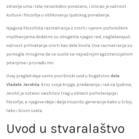
zdravlje uma i tela neraskidivo povezano, i isticao je važnost
kulture i filozofije u oblikovanju ljudskog ponašanja.
Njegova filozofska razmatranja o smrti i njenim psihološkim
implikacijama dodatno su obogatila njegov rad, naglašavajući
važnost prihvatanja smrti kao dela života. Ova razmatranja su
pomogla mnogima da se suoče sa najvažnijim egzistencijalnim
pitanjima i pronađu mir.
Ovaj pregled daje samo površinski uvid u bogatstvo
dela
Vladete Jerotića
. Kroz svoje knjige, predavanja i rad sa ljudima,
Jerotić je ostavio neizbrisiv trag u oblasti psihoterapije i
filozofije, a njegove ideje i dalje inspirišu generacije kako u Srbiji,
tako i širom sveta.
Uvod u stvaralaštvo