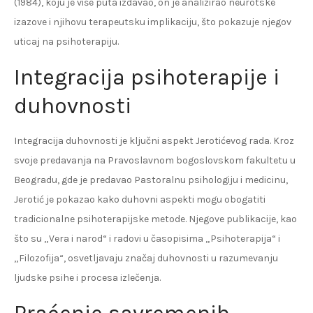
(1984), koju je više puta izdavao, on je analizirao neurotske
izazove i njihovu terapeutsku implikaciju, što pokazuje njegov
uticaj na psihoterapiju.
Integracija psihoterapije i
duhovnosti
Integracija duhovnosti je ključni aspekt Jerotićevog rada. Kroz
svoje predavanja na Pravoslavnom bogoslovskom fakultetu u
Beogradu, gde je predavao Pastoralnu psihologiju i medicinu,
Jerotić je pokazao kako duhovni aspekti mogu obogatiti
tradicionalne psihoterapijske metode. Njegove publikacije, kao
što su „Vera i narod“ i radovi u časopisima „Psihoterapija“ i
„Filozofija“, osvetljavaju značaj duhovnosti u razumevanju
ljudske psihe i procesa izlečenja.