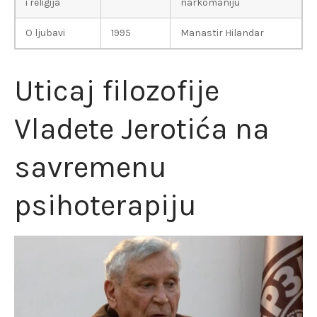
i religija
narkomaniju
O ljubavi
1995
Manastir Hilandar
Uticaj filozofije
Vladete Jerotića na
savremenu
psihoterapiju