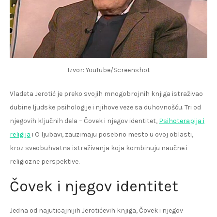
Izvor: YouTube/Screenshot
Vladeta Jerotić je preko svojih mnogobrojnih knjiga istraživao
dubine ljudske psihologije i njihove veze sa duhovnošću. Tri od
njegovih ključnih dela – Čovek i njegov identitet,
Psihoterapija i
religija
i O ljubavi, zauzimaju posebno mesto u ovoj oblasti,
kroz sveobuhvatna istraživanja koja kombinuju naučne i
religiozne perspektive.
Čovek i njegov identitet
Jedna od najuticajnijih Jerotićevih knjiga, Čovek i njegov