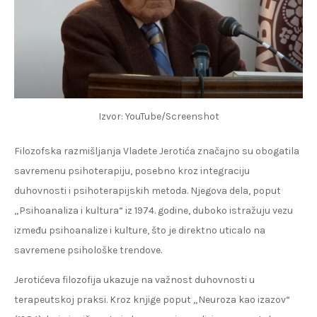
Izvor: YouTube/Screenshot
Filozofska razmišljanja Vladete Jerotića značajno su obogatila
savremenu psihoterapiju, posebno kroz integraciju
duhovnosti i psihoterapijskih metoda. Njegova dela, poput
„Psihoanaliza i kultura“ iz 1974. godine, duboko istražuju vezu
između psihoanalize i kulture, što je direktno uticalo na
savremene psihološke trendove.
Jerotićeva filozofija ukazuje na važnost duhovnosti u
terapeutskoj praksi. Kroz knjige poput „Neuroza kao izazov“