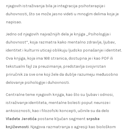
njegovih istraživanja bila je integracija psihoterapije i
duhovnosti, što se može jasno videti u mnogim delima koje je
napisao.
Jedno od njegovih najvažnijih dela je knjiga „Psihologija i
duhovnost“, koja razmatra kako mentalno zdravlje, ljubav,
identitet i kulturni uticaji oblikuju ljudsko ponašanje i identitet.
Ova knjiga, koja ima 168 stranica, dostupna je i kao PDF ili
tekstualni fajl za preuzimanje, predstavlja svojvrstan
priručnik za sve one koji žele da dublje razumeju međusobno
delovanje psihologije i duhovnosti.
Centralne teme njegovih knjiga, kao što su ljubav i odnosi,
istraživanje identiteta, mentalne bolesti poput neuroze i
anksioznosti, kao i filozofski koncepti, učinile su da delo
Vladete Jerotića
postane ključan segment
srpske
književnosti
. Njegova razmatranja o agresiji kao biološkom