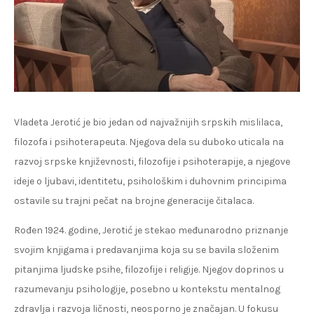
Vladeta Jerotić je bio jedan od najvažnijih srpskih mislilaca,
filozofa i psihoterapeuta. Njegova dela su duboko uticala na
razvoj srpske književnosti, filozofije i psihoterapije, a njegove
ideje o ljubavi, identitetu, psihološkim i duhovnim principima
ostavile su trajni pečat na brojne generacije čitalaca.
Rođen 1924. godine, Jerotić je stekao međunarodno priznanje
svojim knjigama i predavanjima koja su se bavila složenim
pitanjima ljudske psihe, filozofije i religije. Njegov doprinos u
razumevanju psihologije, posebno u kontekstu mentalnog
zdravlja i razvoja ličnosti, neosporno je značajan. U fokusu