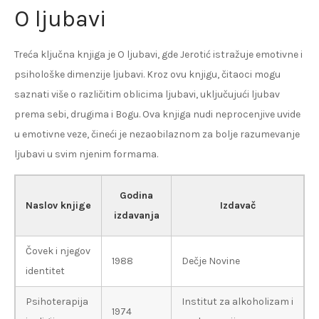
O ljubavi
Treća ključna knjiga je O ljubavi, gde Jerotić istražuje emotivne i
psihološke dimenzije ljubavi. Kroz ovu knjigu, čitaoci mogu
saznati više o različitim oblicima ljubavi, uključujući ljubav
prema sebi, drugima i Bogu. Ova knjiga nudi neprocenjive uvide
u emotivne veze, čineći je nezaobilaznom za bolje razumevanje
ljubavi u svim njenim formama.
Godina
Naslov knjige
Izdavač
izdavanja
Čovek i njegov
1988
Dečje Novine
identitet
Psihoterapija
Institut za alkoholizam i
1974