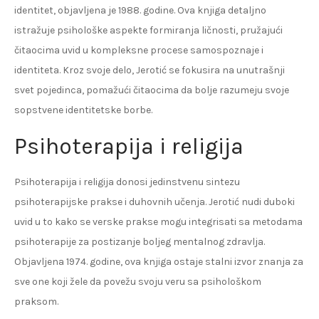
identitet, objavljena je 1988. godine. Ova knjiga detaljno
istražuje psihološke aspekte formiranja ličnosti, pružajući
čitaocima uvid u kompleksne procese samospoznaje i
identiteta. Kroz svoje delo, Jerotić se fokusira na unutrašnji
svet pojedinca, pomažući čitaocima da bolje razumeju svoje
sopstvene identitetske borbe.
Psihoterapija i religija
Psihoterapija i religija donosi jedinstvenu sintezu
psihoterapijske prakse i duhovnih učenja. Jerotić nudi duboki
uvid u to kako se verske prakse mogu integrisati sa metodama
psihoterapije za postizanje boljeg mentalnog zdravlja.
Objavljena 1974. godine, ova knjiga ostaje stalni izvor znanja za
sve one koji žele da povežu svoju veru sa psihološkom
praksom.