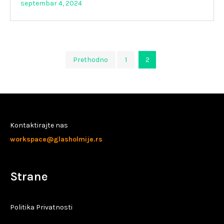
septembar 4, 2024
Paginacija
Prethodno
1
2
članaka
Kontaktirajte nas
workspace@glasholmije.rs
Strane
Politika Privatnosti