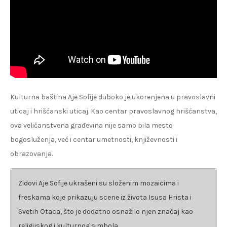
Kulturna baština Aje Sofije duboko je ukorenjena u pravoslavni
uticaj i hrišćanski uticaj. Kao centar pravoslavnog hrišćanstva,
ova veličanstvena građevina nije samo bila mesto
bogosluženja, već i centar umetnosti, književnosti i
obrazovanja.
Zidovi Aje Sofije ukrašeni su složenim mozaicima i
freskama koje prikazuju scene iz života Isusa Hrista i
Svetih Otaca, što je dodatno osnažilo njen značaj kao
religijskog i kulturnog simbola.