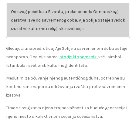
Od svog početka u Bizantu, preko perioda Osmanskog
carstva, sve do savremenog doba, Aja Sofija ostaje svedok
izuzetne kulturne i religijske evolucije.
Gledajući unapred, uticaj Aje Sofije u savremenom dobu ostaje
neosporan. Ona nije samo
istorijski spomenik
, već i simbol
Istanbula i svetionik kulturnog identiteta.
Međutim, za očuvanje njenog autentičnog duha, potrebne su
kontinuirane napore u održavanju i zaštiti protiv savremenih
izazova.
Time se osigurava njena trajna važnost za buduće generacije i
njeno mesto u kolektivnom sećanju čovečanstva.