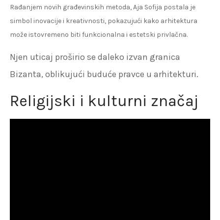
Rađanjem novih građevinskih metoda, Aja Sofija postala je
simbol inovacije i kreativnosti, pokazujući kako arhitektura
može istovremeno biti funkcionalna i estetski privlačna.
Njen uticaj proširio se daleko izvan granica
Bizanta, oblikujući buduće pravce u arhitekturi.
Religijski i kulturni značaj