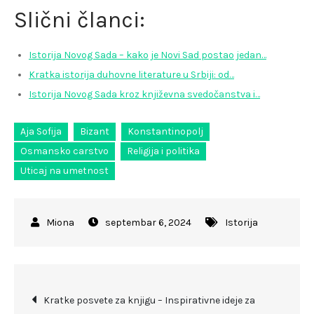
Slični članci:
Istorija Novog Sada – kako je Novi Sad postao jedan…
Kratka istorija duhovne literature u Srbiji: od…
Istorija Novog Sada kroz književna svedočanstva i…
Aja Sofija
Bizant
Konstantinopolj
Osmansko carstvo
Religija i politika
Uticaj na umetnost
septembar 6, 2024
Istorija
Kretanje
Kratke posvete za knjigu – Inspirativne ideje za