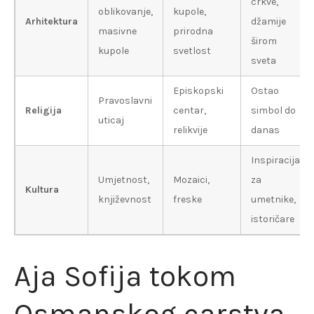
crkve,
oblikovanje,
kupole,
Arhitektura
džamije
masivne
prirodna
širom
kupole
svetlost
sveta
Episkopski
Ostao
Pravoslavni
Religija
centar,
simbol do
uticaj
relikvije
danas
Inspiracija
Umjetnost,
Mozaici,
za
Kultura
književnost
freske
umetnike,
istoričare
Aja Sofija tokom
Osmanskog carstva