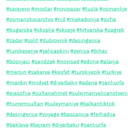
#sarajevo
#mostar
#novipazar
#tuzla
#osmanlije
#osmanskocarstvo
#niš
#makedonija
#sofia
#bugarska
#skoplje
#skopje
#hrtvarska
#zagreb
#zadar
#split
#dubrovnik
#desingerica
#turskeserije
#yalicapkini
#zenica
#bihac
#bosnjaci
#sandzak
#novisad
#edirne
#alanja
#mersin
#sakarya
#keşfet
#turskijezik
#turkiye
#mardin
#midyat
#diyarbakır
#adana
#şanlıurfa
#ajasofija
#sultanahmet
#sulejmanvelicanstveni
#hurremsultan
#suleymaniye
#balkantiktok
#desingerica
#voyage
#bascarsija
#ferhadija
#baklava
#bajram
#diyarbakır
#şanlıurfa