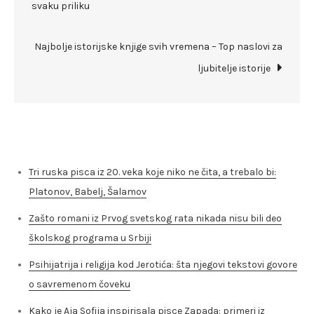
svaku priliku
članka
Najbolje istorijske knjige svih vremena – Top naslovi za
ljubitelje istorije
Skorašnji članci
Tri ruska pisca iz 20. veka koje niko ne čita, a trebalo bi:
Platonov, Babelj, Šalamov
Zašto romani iz Prvog svetskog rata nikada nisu bili deo
školskog programa u Srbiji
Psihijatrija i religija kod Jerotića: šta njegovi tekstovi govore
o savremenom čoveku
Kako je Aja Sofija inspirisala pisce Zapada: primeri iz