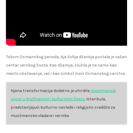
Tokom Osmanskog perioda, Aja Sofija džamija postala je važan
centar verskog života. Kao džamija, služila je ne samo kao
mesto obožavanja, već i kao simbol moći Osmanskog carstva.
Njena transformacija dodatno je utvrdila
muslimanski
uticaj u društvenom i kulturnom životu
Istanbula,
predstavljajući kulturno nasleđe i religijsko središte za
muslimanske vladare i vernike.