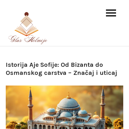
Skip
to
content
Dnevna doza istorije i književnosti
Glas Holmije
Istorija Aje Sofije: Od Bizanta do
Osmanskog carstva – Značaj i uticaj