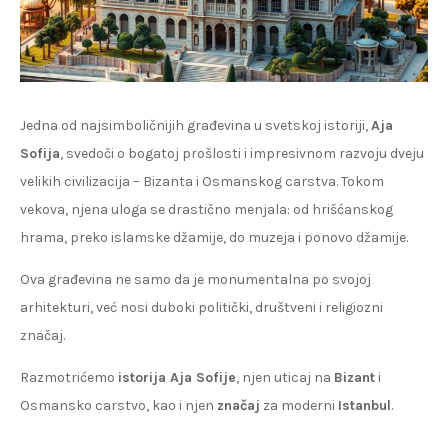
Jedna od najsimboličnijih građevina u svetskoj istoriji,
Aja
Sofija
, svedoči o bogatoj prošlosti i impresivnom razvoju dveju
velikih civilizacija – Bizanta i Osmanskog carstva. Tokom
vekova, njena uloga se drastično menjala: od hrišćanskog
hrama, preko islamske džamije, do muzeja i ponovo džamije.
Ova građevina ne samo da je monumentalna po svojoj
arhitekturi, već nosi duboki politički, društveni i religiozni
značaj.
Razmotrićemo
istorija Aja Sofije
, njen uticaj na
Bizant
i
Osmansko carstvo, kao i njen
značaj
za moderni
Istanbul
.