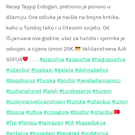
Recep Tayyip Erdoğan, pretvorio je ponovo u
džamiju. Ova odluka je naišla na brojne kritike,
kako u Turskoj tako i u čitavom svijetu. Od
15.januara ove godine, ulaz za turiste i vjernike je
odvojen, a cijena iznosi 25€.
Veličanstvena AJA
SOFIJA
. . . .
#ajasofija
#ayasofya
#hagiasophia
#istanbul
#topkapı
#galata
#dolmabahçe
#bosphorus
#turska
#bosfor
#yerebatansarnıcı
#sultanahmet
#laleli
#turskeserije
#hurem
#sulejmanvelicanstveni
#turska
#istanbul
#izmir
#bosna
#srbija
#crnagora
#bosfor
#istanbul
#fyp
#foryou
#ramazan
#trt
#kapadokija
#antalija
#kusadasi
#beograd
#podgorica