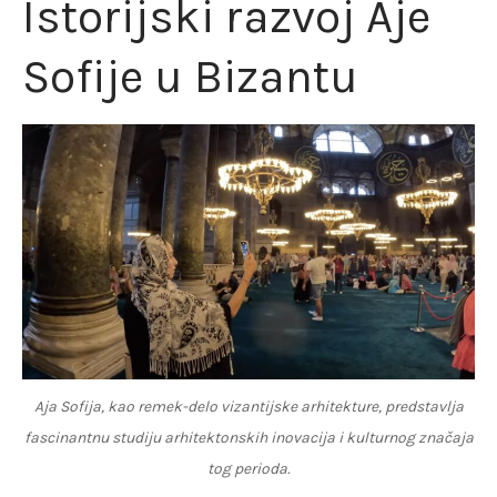
Istorijski razvoj Aje
Sofije u Bizantu
Aja Sofija, kao remek-delo vizantijske arhitekture, predstavlja
fascinantnu studiju arhitektonskih inovacija i kulturnog značaja
tog perioda.